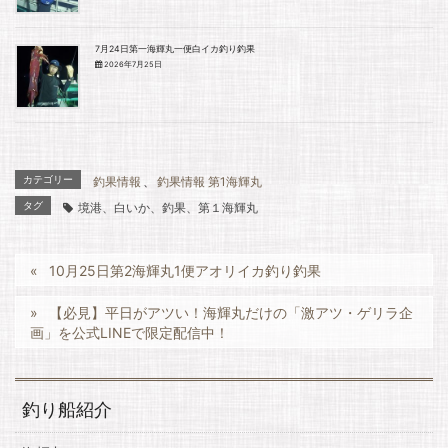
7月24日第一海輝丸一便白イカ釣り釣果
2026年7月25日
カテゴリー
釣果情報
、
釣果情報 第1海輝丸
タグ
境港、白いか、釣果、第１海輝丸
10月25日第2海輝丸1便アオリイカ釣り釣果
【必見】平日がアツい！海輝丸だけの「激アツ・ゲリラ企
画」を公式LINEで限定配信中！
釣り船紹介