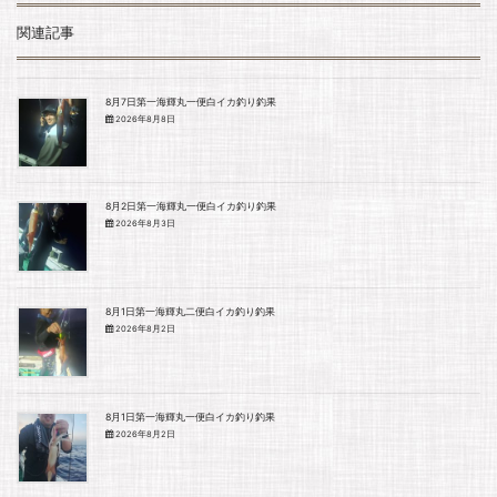
c
itt
e
関連記事
e
er
b
8月7日第一海輝丸一便白イカ釣り釣果
o
2026年8月8日
o
k
8月2日第一海輝丸一便白イカ釣り釣果
2026年8月3日
8月1日第一海輝丸二便白イカ釣り釣果
2026年8月2日
8月1日第一海輝丸一便白イカ釣り釣果
2026年8月2日