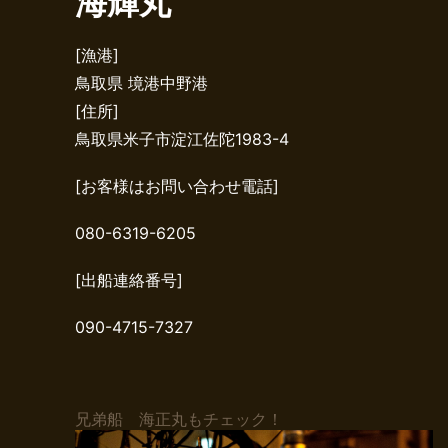
海輝丸
[漁港]
鳥取県 境港中野港
[住所]
鳥取県米子市淀江佐陀1983-4
[お客様はお問い合わせ電話]
080-6319-6205
[出船連絡番号]
090-4715-7327
兄弟船 海正丸もチェック！