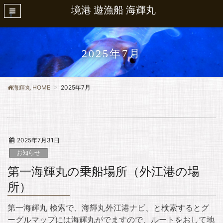
境港 遊漁船 海輝丸
2025年7月
海輝丸 HOME
2025年7月
2025年7月31日
お知らせ
第一海輝丸の乗船場所（外江港の場
所）
第一海輝丸 検索で、海輝丸外江港ナビ、と検索するとグ
ーグルマップには海輝丸がでますので、ルートをおして地