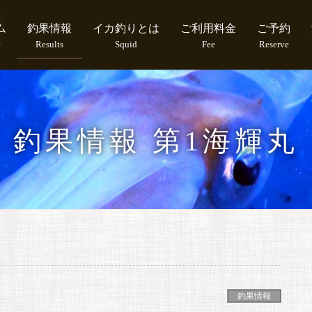
ム
釣果情報
イカ釣りとは
ご利用料金
ご予約
e
Results
Squid
Fee
Reserve
釣果情報 第1海輝丸
釣果情報