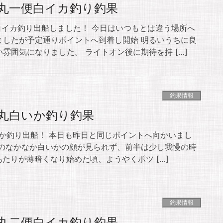
輝丸一便白イカ釣り釣果
白イカ釣り出船しました！ 今日はいつもとは違う場所へ
ましたが予定通りボイントへ到着し開始 明るいうちに良
雰囲気になりました。 ライトオン後に期待を持 […]
釣果情報
輝丸白いか釣り釣果
いか釣り出船！ ​本日も昨日と同じポイントへ向かいまし
ののなかなか白いかの顔が見られず、前半は少し我慢の時
あたりが薄暗くなり始めた頃、ようやくポツ […]
釣果情報
輝丸二便白イカ釣り釣果