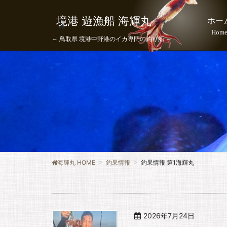
境港 遊漁船 海輝丸
ホー
Hom
～ 鳥取県 境港中野港のイカ専門の釣り船 ～
海輝丸 HOME
釣果情報
釣果情報 第1海輝丸
2026年7月24日