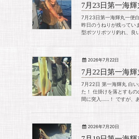
7月23日第一海
7月23日第一海輝丸一便
昨日のうねりが残ってい
型ポツリポツリ釣れ、良い
2026年7月22日
7月22日第一海
7月22日 第一海輝丸 白
た！ ​仕掛けを落とすも
間に突入……！ ですが、
2026年7月20日
7月19日第一海