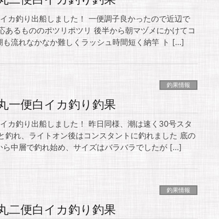
白イカ釣り出船しました！ 一便調子良かったので近辺で
応あるもののポツリポツリ 後半から朝マヅメにかけてコ
も流れなかなか難しくラッシュ時間短く納竿 ト […]
釣果情報
輝丸一便白イカ釣り釣果
白イカ釣り出船しました！ 昨日同様、潮は速く30号スタ
と釣れ、ライトオン後はコンスタントに釣れました 底の
ら中層で釣れ始め、サイズはバラバラでしたが […]
釣果情報
輝丸二便白イカ釣り釣果