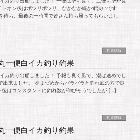
白イカ釣り出船しました！ 一便は型も良く、二便も型が良
イトオン後はポツリポツリ、なかなか続かず渋いです
メを待ち、最後の一時間で皆さん持ち帰ってもらいまし
釣果情報
輝丸一便白イカ釣り釣果
白イカ釣り出船しました！ 予報も良く凪で、潮は速めでし
で出来ました。 夕まづめからパラパラと釣れ底の方で良
後はコンスタントに釣れ数が伸びそうでしたが […]
釣果情報
輝丸一便白イカ釣り釣果