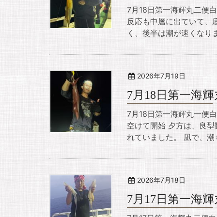
7月18日第一海輝丸二便
反応も中層に出ていて、底
く、後半は潮が速くなりま
2026年7月19日
7月18日第一海
7月18日第一海輝丸一便
空けて開始 夕方は、良
れていました。 凪で、潮
2026年7月18日
7月17日第一海