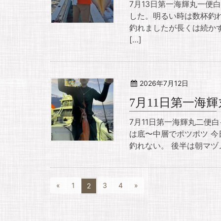
7月13日第一海輝丸一便
した。明るい時は数杯釣
釣れましたが長くは続か
[…]
2026年7月12日
7月11日第一海
7月11日第一海輝丸二便
は底〜中層でポツポツ 
釣れない。 後半は朝マヅメ
«
1
3
4
»
2