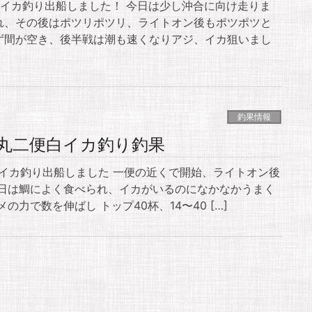
白イカ釣り出船しました！ 今日は少し沖合に向け走りま
れ、その後はポツリポツリ、ライトオン後もポツポツと
ず間が空き、後半戦は潮も速くなりアジ、イカ狙いまし
釣果情報
輝丸二便白イカ釣り釣果
白イカ釣り出船しました 一便の近くで開始、ライトオン後
今日は鯛によく食べられ、イカがいるのになかなかうまく
の力で数を伸ばし トップ40杯、14〜40 […]