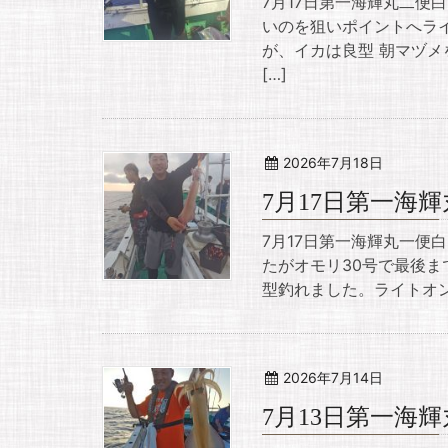
7月17日第一海輝丸二便
いのを狙いポイントへラ
が、イカは良型 朝マヅ
[…]
2026年7月18日
7月17日第一海
7月17日第一海輝丸一便
たがオモリ30号で最後ま
型釣れました。ライトオン
2026年7月14日
7月13日第一海