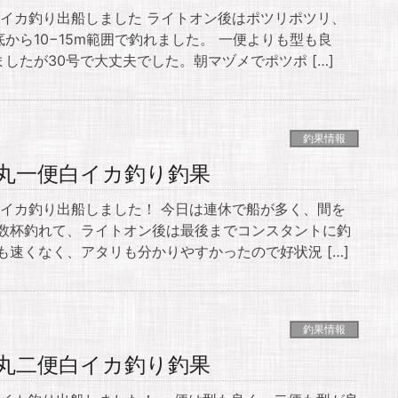
白イカ釣り出船しました ライトオン後はポツリポツリ、
から10−15m範囲で釣れました。 一便よりも型も良
したが30号で大丈夫でした。朝マヅメでポツポ […]
釣果情報
輝丸一便白イカ釣り釣果
白イカ釣り出船しました！ 今日は連休で船が多く、間を
型数杯釣れて、ライトオン後は最後までコンスタントに釣
も速くなく、アタリも分かりやすかったので好状況 […]
釣果情報
輝丸二便白イカ釣り釣果